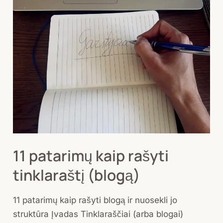
11
patarimų
kaip
rašyti
tinklaraštį
(blogą)
11 patarimų kaip rašyti
tinklaraštį (blogą)
11 patarimų kaip rašyti blogą ir nuosekli jo
struktūra Įvadas Tinklaraščiai (arba blogai)