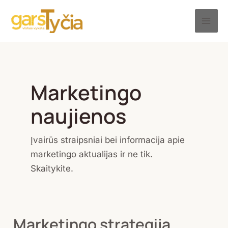
Skip
Post
Mai
to
pagination
Men
content
Marketingo
naujienos
Įvairūs straipsniai bei informacija apie
marketingo aktualijas ir ne tik.
Skaitykite.
Marketingo strategija
Marketingo