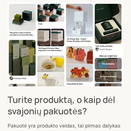
Turite
produktą,
o
kaip
dėl
svajonių
pakuotės?
Turite produktą, o kaip dėl
svajonių pakuotės?
Pakuotė yra produkto veidas, tai pirmas dalykas