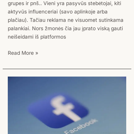
grupes ir pnš.. Vieni yra pasyvūs stebėtojai, kiti
aktyvūs influenceriai (savo aplinkoje arba
plačiau). Tačiau reklama ne visuomet sutinkama
palankiai. Nors žmonės čia jau įprato viską gauti
neišeidami iš platformos
Read More »
Facebook
reklama
–
Business
meta
suite
(free