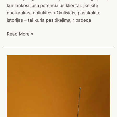
kur lankosi jūsų potencialūs klientai. Įkelkite
nuotraukas, dalinkitės užkulisiais, pasakokite
istorijas – tai kuria pasitikėjimą ir padeda
Read More »
Kaip
sukurti
TV
reklamą
ir
nuo
ko
pradėti?