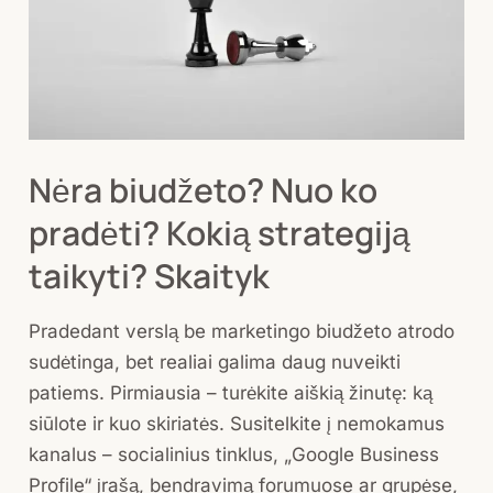
Kokią
strategiją
taikyti?
Skaityk
Nėra biudžeto? Nuo ko
pradėti? Kokią strategiją
taikyti? Skaityk
Pradedant verslą be marketingo biudžeto atrodo
sudėtinga, bet realiai galima daug nuveikti
patiems. Pirmiausia – turėkite aiškią žinutę: ką
siūlote ir kuo skiriatės. Susitelkite į nemokamus
kanalus – socialinius tinklus, „Google Business
Profile“ įrašą, bendravimą forumuose ar grupėse,