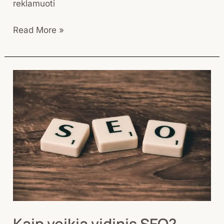
reklamuoti
Read More »
Kaip
veikia
vidinis
SEO?
Kaip veikia vidinis SEO?