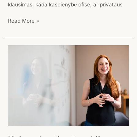
klausimas, kada kasdienybė ofise, ar privataus
Read More »
Kaip
sukurti
patrauklią
verslo
prezentaciją?