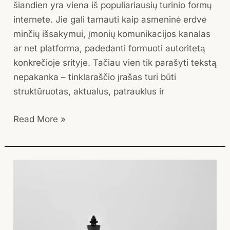
šiandien yra viena iš populiariausių turinio formų
internete. Jie gali tarnauti kaip asmeninė erdvė
minčių išsakymui, įmonių komunikacijos kanalas
ar net platforma, padedanti formuoti autoritetą
konkrečioje srityje. Tačiau vien tik parašyti tekstą
nepakanka – tinklaraščio įrašas turi būti
struktūruotas, aktualus, patrauklus ir
Read More »
Nėra
biudžeto?
Nuo
ko
pradėti?