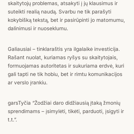
skaitytojų problemas, atsakyti į jų klausimus ir
suteikti realią naudą. Svarbu ne tik parašyti
kokybišką tekstą, bet ir pasirūpinti jo matomumu,
dalinimusi ir nuoseklumu.
Galiausiai – tinklaraštis yra ilgalaikė investicija.
Rašant nuolat, kuriamas ryšys su skaitytojais,
formuojamas autoritetas ir sukuriama erdvė, kuri
gali tapti ne tik hobiu, bet ir rimtu komunikacijos
ar verslo įrankiu.
garsTyčia “Žodžiai daro didžiausią įtaką žmonių
sprendimams – įsimylėti, tikėti, parduoti, įsigyti ir
t.t.”.