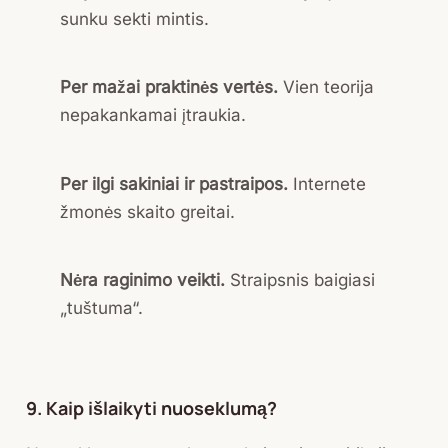
sunku sekti mintis.
Per mažai praktinės vertės.
Vien teorija
nepakankamai įtraukia.
Per ilgi sakiniai ir pastraipos.
Internete
žmonės skaito greitai.
Nėra raginimo veikti.
Straipsnis baigiasi
„tuštuma“.
9. Kaip išlaikyti nuoseklumą?