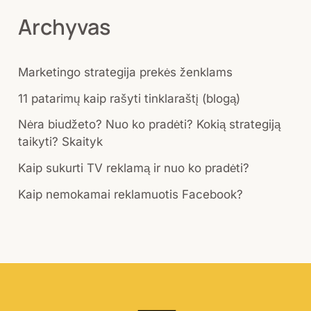
r
Archyvas
c
h
Marketingo strategija prekės ženklams
f
o
11 patarimų kaip rašyti tinklaraštį (blogą)
r
Nėra biudžeto? Nuo ko pradėti? Kokią strategiją
taikyti? Skaityk
:
Kaip sukurti TV reklamą ir nuo ko pradėti?
Kaip nemokamai reklamuotis Facebook?