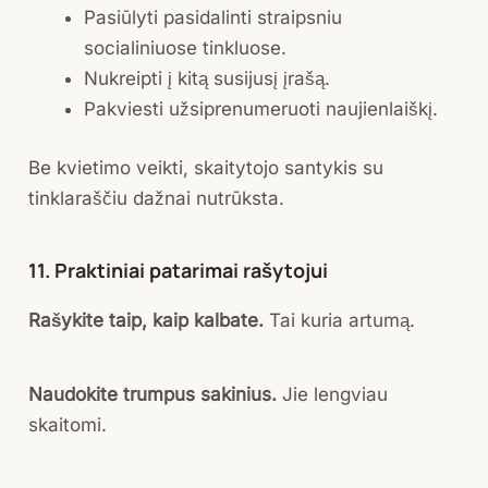
Pasiūlyti pasidalinti straipsniu
socialiniuose tinkluose.
Nukreipti į kitą susijusį įrašą.
Pakviesti užsiprenumeruoti naujienlaiškį.
Be kvietimo veikti, skaitytojo santykis su
tinklaraščiu dažnai nutrūksta.
11. Praktiniai patarimai rašytojui
Rašykite taip, kaip kalbate.
Tai kuria artumą.
Naudokite trumpus sakinius.
Jie lengviau
skaitomi.