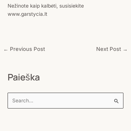
Nežinote kaip kalbėti, susisiekite
www.garstycia.lt
←
Previous Post
Next Post
→
Paieška
S
e
a