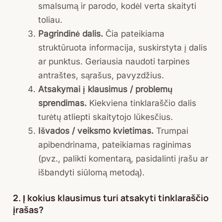
smalsumą ir parodo, kodėl verta skaityti
toliau.
Pagrindinė dalis.
Čia pateikiama
struktūruota informacija, suskirstyta į dalis
ar punktus. Geriausia naudoti tarpines
antraštes, sąrašus, pavyzdžius.
Atsakymai į klausimus / problemų
sprendimas.
Kiekviena tinklaraščio dalis
turėtų atliepti skaitytojo lūkesčius.
Išvados / veiksmo kvietimas.
Trumpai
apibendrinama, pateikiamas raginimas
(pvz., palikti komentarą, pasidalinti įrašu ar
išbandyti siūlomą metodą).
2. Į kokius klausimus turi atsakyti tinklaraščio
įrašas?