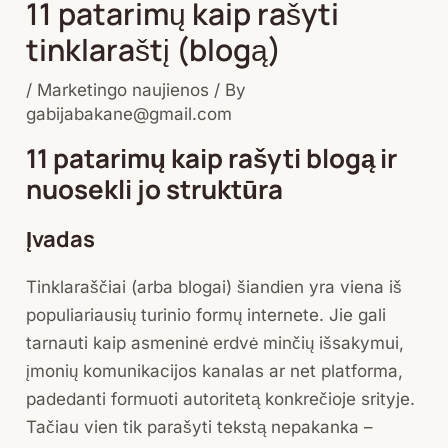
11 patarimų kaip rašyti
tinklaraštį (blogą)
/
Marketingo naujienos
/ By
gabijabakane@gmail.com
11 patarimų kaip rašyti blogą ir
nuosekli jo struktūra
Įvadas
Tinklaraščiai (arba blogai) šiandien yra viena iš
populiariausių turinio formų internete. Jie gali
tarnauti kaip asmeninė erdvė minčių išsakymui,
įmonių komunikacijos kanalas ar net platforma,
padedanti formuoti autoritetą konkrečioje srityje.
Tačiau vien tik parašyti tekstą nepakanka –