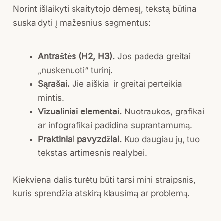
Norint išlaikyti skaitytojo dėmesį, tekstą būtina
suskaidyti į mažesnius segmentus:
Antraštės (H2, H3).
Jos padeda greitai
„nuskenuoti“ turinį.
Sąrašai.
Jie aiškiai ir greitai perteikia
mintis.
Vizualiniai elementai.
Nuotraukos, grafikai
ar infografikai padidina suprantamumą.
Praktiniai pavyzdžiai.
Kuo daugiau jų, tuo
tekstas artimesnis realybei.
Kiekviena dalis turėtų būti tarsi mini straipsnis,
kuris sprendžia atskirą klausimą ar problemą.