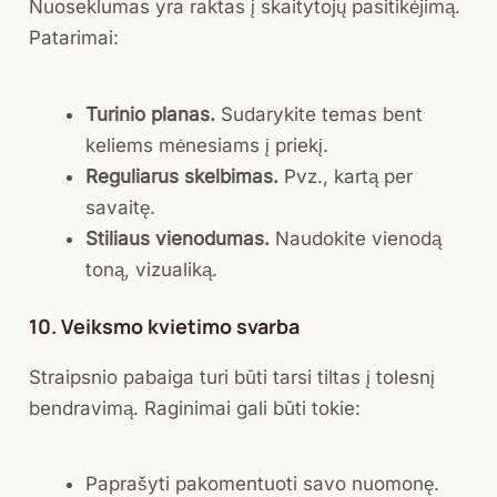
Nuoseklumas yra raktas į skaitytojų pasitikėjimą.
Patarimai:
Turinio planas.
Sudarykite temas bent
keliems mėnesiams į priekį.
Reguliarus skelbimas.
Pvz., kartą per
savaitę.
Stiliaus vienodumas.
Naudokite vienodą
toną, vizualiką.
10. Veiksmo kvietimo svarba
Straipsnio pabaiga turi būti tarsi tiltas į tolesnį
bendravimą. Raginimai gali būti tokie:
Paprašyti pakomentuoti savo nuomonę.