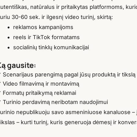
utentiškas, natūralus ir pritaikytas platformoms, kur
uriu 30-60 sek. ir ilgesnį video turinį, skirtą:
reklamos kampanijoms
reels ir TikTok formatams
socialinių tinklų komunikacijai
Ką gausite:
 Scenarijaus parengimą pagal jūsų produktą ir tikslą
 Video filmavimą ir montavimą
 Formatų pritaikymą reklamai
 Turinio perdavimą neribotam naudojimui
urinio nepublikuoju savo asmeniniuose kanaluose – jis
ikslas – kurti turinį, kuris generuoja dėmesį ir konver