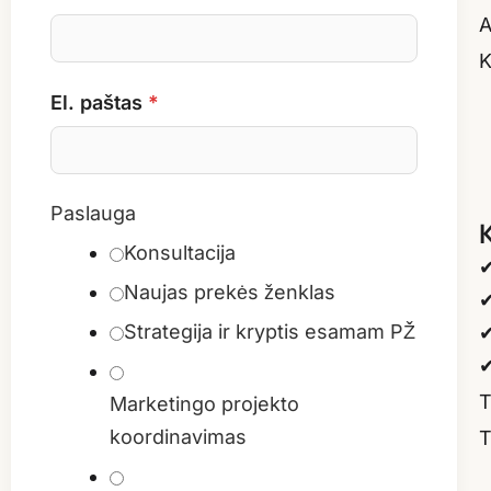
A
K
El. paštas
*
Paslauga
Konsultacija
✔
Naujas prekės ženklas
✔
Strategija ir kryptis esamam PŽ
✔
✔
T
Marketingo projekto
koordinavimas
T