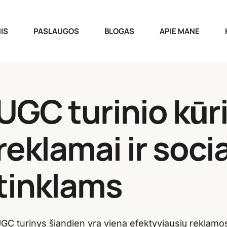
IS
PASLAUGOS
BLOGAS
APIE MANE
UGC turinio kū
reklamai ir soci
tinklams
GC turinys šiandien yra viena efektyviausių reklamo