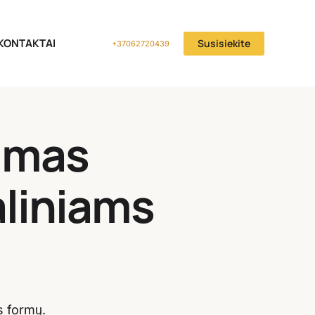
KONTAKTAI
Susisiekite
+37062720439
rimas
aliniams
s formų.