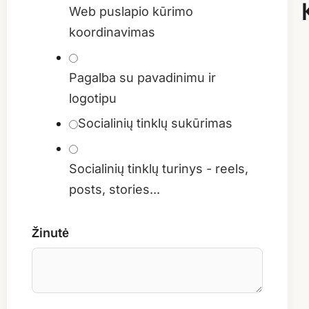
Web puslapio kūrimo
koordinavimas
Pagalba su pavadinimu ir
logotipu
Socialinių tinklų sukūrimas
Socialinių tinklų turinys - reels,
posts, stories...
El.
Žinutė
Pavardė
Paslauga