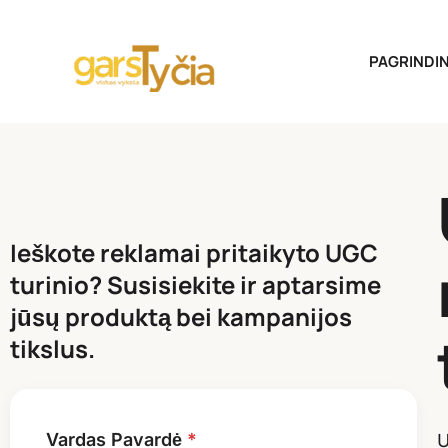
Skip
to
content
PAGRINDIN
Ieškote reklamai pritaikyto UGC
turinio? Susisiekite ir aptarsime
jūsų produktą bei kampanijos
tikslus.
Vardas Pavardė
*
U