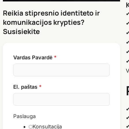
Reikia stipresnio identiteto ir
✔
komunikacijos krypties?
✔
Susisiekite
✔
✔
✔
Paslauga
Vardas Pavardė
*
✔
paštas
V
paštas
El. paštas
*
✔
Paslauga
✔
✔
Konsultacija