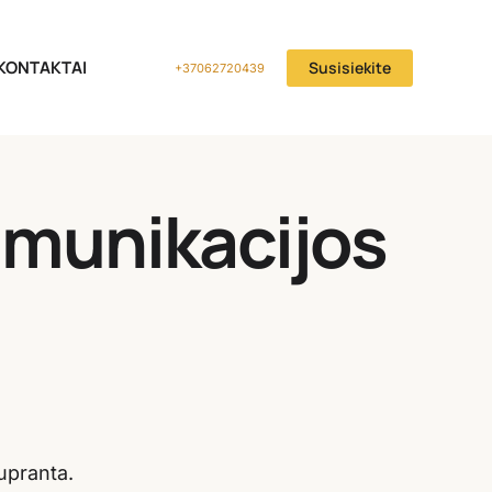
KONTAKTAI
Susisiekite
+37062720439
omunikacijos
supranta.