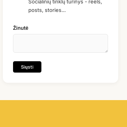
Socialinių tinklų turinys - reels,
posts, stories...
Žinutė
Siųsti